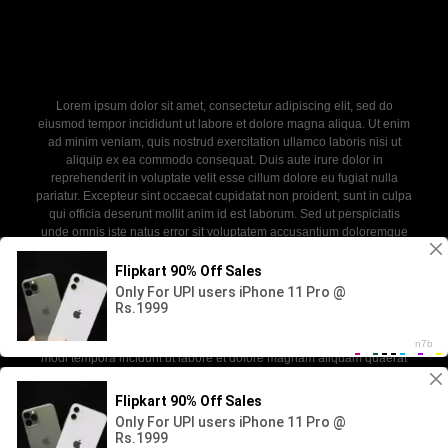
Lorem ipsum dolor sit amet, consectetur adipiscing elit, sed do
eiusmod tempor incididunt ut labore et dolore magna aliqua. Ut enim
ad minim veniam, quis nostrud exercitation ullamco laboris nisi ut
aliquip ex ea commodo consequat. Duis aute irure dolor in
reprehenderit in voluptate velit esse cillum dolore eu fugiat nulla
pariatur. Excepteur sint occaecat cupidatat non proident, sunt in culpa
qui officia deserunt mollit anim id est laborum. Sed ut perspiciatis
unde omnis iste natus error sit voluptatem accusantium doloremque
laudantium, totam rem aperiam, eaque ipsa quae ab illo inventore
veritatis et quasi architecto beatae vitae dicta sunt explicabo. Nemo
enim ipsam voluptatem quia voluptas sit aspernatur aut odit aut fugit,
sed quia consequuntur magni dolores eos qui ratione voluptatem
sequi nesciunt. Neque porro quisquam est, qui dolorem ipsum quia
dolor sit amet, consectetur, adipisci velit, sed quia non numquam eius
modi tempora incidunt ut labore et dolore magnam aliquam quaerat
voluptatem.