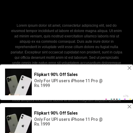
Lorem ipsum dolor sit amet, consectetur adipiscing elit, sed do
eiusmod tempor incididunt ut labore et dolore magna aliqua. Ut enim
ad minim veniam, quis nostrud exercitation ullamco laboris nisi ut
aliquip ex ea commodo consequat. Duis aute irure dolor in
reprehenderit in voluptate velit esse cillum dolore eu fugiat nulla
pariatur. Excepteur sint occaecat cupidatat non proident, sunt in culpa
qui officia deserunt mollit anim id est laborum. Sed ut perspiciatis
unde omnis iste natus error sit voluptatem accusantium doloremque
laudantium, totam rem aperiam, eaque ipsa quae ab illo inventore
veritatis et quasi architecto beatae vitae dicta sunt explicabo. Nemo
enim ipsam voluptatem quia voluptas sit aspernatur aut odit aut fugit,
sed quia consequuntur magni dolores eos qui ratione voluptatem
sequi nesciunt. Neque porro quisquam est, qui dolorem ipsum quia
dolor sit amet, consectetur, adipisci velit, sed quia non numquam eius
modi tempora incidunt ut labore et dolore magnam aliquam quaerat
voluptatem.
2026 - SABINKA. All rights reserved. Powered by WP-Script.com