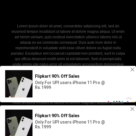
Lorem ipsum dolor sit amet, consectetur adipiscing elit, sed do
eiusmod tempor incididunt ut labore et dolore magna aliqua. Ut enim
ad minim veniam, quis nostrud exercitation ullamco laboris nisi ut
aliquip ex ea commodo consequat. Duis aute irure dolor in
reprehenderit in voluptate velit esse cillum dolore eu fugiat nulla
pariatur. Excepteur sint occaecat cupidatat non proident, sunt in culpa
qui officia deserunt mollit anim id est laborum. Sed ut perspiciatis
unde omnis iste natus error sit voluptatem accusantium doloremque
laudantium, totam rem aperiam, eaque ipsa quae ab illo inventore
veritatis et quasi architecto beatae vitae dicta sunt explicabo. Nemo
enim ipsam voluptatem quia voluptas sit aspernatur aut odit aut fugit,
sed quia consequuntur magni dolores eos qui ratione voluptatem
sequi nesciunt. Neque porro quisquam est, qui dolorem ipsum quia
dolor sit amet, consectetur, adipisci velit, sed quia non numquam eius
modi tempora incidunt ut labore et dolore magnam aliquam quaerat
voluptatem.
2026 - SABINKA. All rights reserved. Powered by WP-Script.com