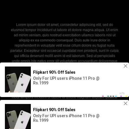
Lorem ipsum dolor sit amet, consectetur adipiscing elit, sed do
eiusmod tempor incididunt ut labore et dolore magna aliqua. Ut enim
ad minim veniam, quis nostrud exercitation ullamco laboris nisi ut
aliquip ex ea commodo consequat. Duis aute irure dolor in
reprehenderit in voluptate velit esse cillum dolore eu fugiat nulla
pariatur. Excepteur sint occaecat cupidatat non proident, sunt in culpa
qui officia deserunt mollit anim id est laborum. Sed ut perspiciatis
unde omnis iste natus error sit voluptatem accusantium doloremque
laudantium, totam rem aperiam, eaque ipsa quae ab illo inventore
veritatis et quasi architecto beatae vitae dicta sunt explicabo. Nemo
enim ipsam voluptatem quia voluptas sit aspernatur aut odit aut fugit,
sed quia consequuntur magni dolores eos qui ratione voluptatem
sequi nesciunt. Neque porro quisquam est, qui dolorem ipsum quia
dolor sit amet, consectetur, adipisci velit, sed quia non numquam eius
modi tempora incidunt ut labore et dolore magnam aliquam quaerat
voluptatem.
2026 - SABINKA. All rights reserved. Powered by WP-Script.com