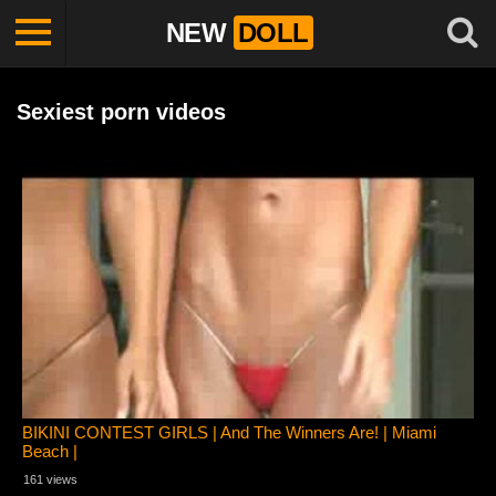
NEW
DOLL
Sexiest porn videos
BIKINI CONTEST GIRLS | And The Winners Are! | Miami
Beach |
161 views